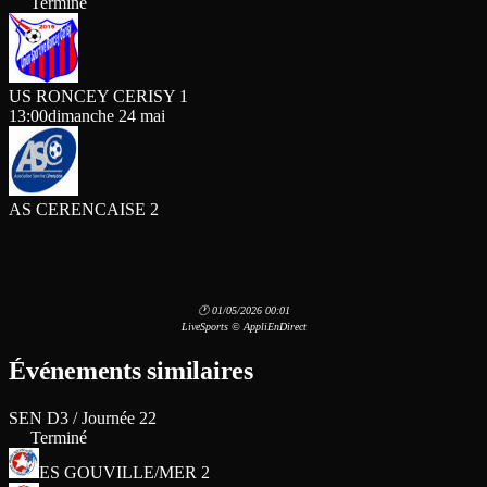
Terminé
US RONCEY CERISY 1
13:00
dimanche 24 mai
AS CERENCAISE 2
🕐 01/05/2026 00:01
LiveSports © AppliEnDirect
Événements similaires
SEN D3 / Journée 22
Terminé
ES GOUVILLE/MER 2