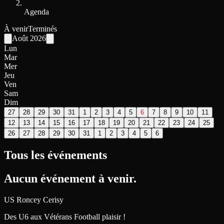
Agenda
À venir
Terminés
Août
2026
Lun
Mar
Mer
Jeu
Ven
Sam
Dim
27
28
29
30
31
1
2
3
4
5
6
7
8
9
10
11
12
13
14
15
16
17
18
19
20
21
22
23
24
25
26
27
28
29
30
31
1
2
3
4
5
6
Tous les événements
Aucun événement à venir.
US Roncey Cerisy
Des U6 aux Vétérans Football plaisir !