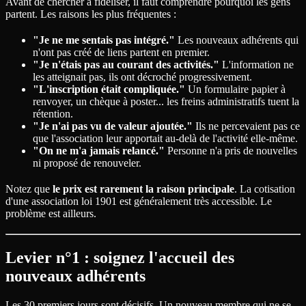
Avant de chercher à fidéliser, il faut comprendre pourquoi les gens
partent. Les raisons les plus fréquentes :
"Je ne me sentais pas intégré."
Les nouveaux adhérents qui
n'ont pas créé de liens partent en premier.
"Je n'étais pas au courant des activités."
L'information ne
les atteignait pas, ils ont décroché progressivement.
"L'inscription était compliquée."
Un formulaire papier à
renvoyer, un chèque à poster... les freins administratifs tuent la
rétention.
"Je n'ai pas vu de valeur ajoutée."
Ils ne percevaient pas ce
que l'association leur apportait au-delà de l'activité elle-même.
"On ne m'a jamais relancé."
Personne n'a pris de nouvelles
ni proposé de renouveler.
Notez que
le prix est rarement la raison principale
. La cotisation
d'une association loi 1901 est généralement très accessible. Le
problème est ailleurs.
Levier n°1 : soignez l'accueil des
nouveaux adhérents
Les 30 premiers jours sont décisifs. Un nouveau membre qui ne se