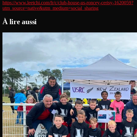
https://www.leetchi.com/fr/c/club-house-us-roncey-cerisy-1620059?
utm_source=native&utm_medium=social_sharing
À lire aussi