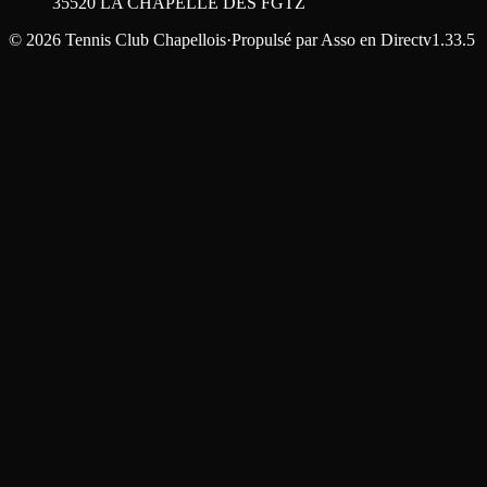
35520
LA CHAPELLE DES FGTZ
©
2026
Tennis Club Chapellois
·
Propulsé par
Asso en Direct
v1.33.5